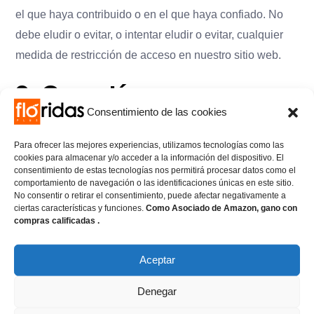
el que haya contribuido o en el que haya confiado. No
debe eludir o evitar, o intentar eludir o evitar, cualquier
medida de restricción de acceso en nuestro sitio web.
9. Garantías y
Consentimiento de las cookies
responsabilidad
Para ofrecer las mejores experiencias, utilizamos tecnologías como las
cookies para almacenar y/o acceder a la información del dispositivo. El
Nada de lo dispuesto en esta sección limitará o excluirá
consentimiento de estas tecnologías nos permitirá procesar datos como el
cualquier garantía implícita por ley que fuera ilegal limitar
comportamiento de navegación o las identificaciones únicas en este sitio.
No consentir o retirar el consentimiento, puede afectar negativamente a
o excluir. Este sitio web y todo su contenido se
ciertas características y funciones.
Como Asociado de Amazon, gano con
compras calificadas .
proporcionan "tal cual" y "según disponibilidad" y
pueden incluir inexactitudes o errores
Aceptar
tipográficos. Renunciamos expresamente a toda garantía
de cualquier tipo, ya sea expresa o implícita, en cuanto a
Denegar
la disponibilidad, precisión o integridad del Contenido.