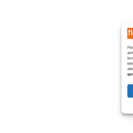
Par
alm
tec
ide
afe
gan