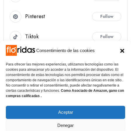
Pinterest
Follow
Tiktok
Follow
Consentimiento de las cookies
Más Leídos
Para ofrecer las mejores experiencias, utilizamos tecnologías como las
cookies para almacenar y/o acceder a la información del dispositivo. El
01
consentimiento de estas tecnologías nos permitirá procesar datos como el
comportamiento de navegación o las identificaciones únicas en este sitio.
NEGOCIOS
No consentir o retirar el consentimiento, puede afectar negativamente a
Rentar yate para el Día del.
ciertas características y funciones.
Como Asociado de Amazon, gano con
compras calificadas .
02
COMPRAS
Aceptar
Santa Claus Outfit: Ideas para
Toda.
Denegar