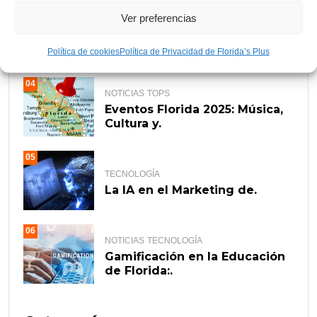
03
Ver preferencias
NOTICIAS
Gira de Shakira: Todo lo que.
Política de cookies
Política de Privacidad de Florida’s Plus
04
NOTICIAS
TOPS
Eventos Florida 2025: Música,
Cultura y.
05
TECNOLOGÍA
La IA en el Marketing de.
06
NOTICIAS
TECNOLOGÍA
Gamificación en la Educación
de Florida:.